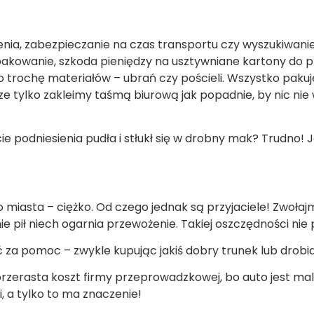
mienia, zabezpieczanie na czas transportu czy wyszukiw
akowanie, szkoda pieniędzy na usztywniane kartony do pr
o trochę materiałów – ubrań czy pościeli. Wszystko pak
ze tylko zakleimy taśmą biurową jak popadnie, by nic ni
podniesienia pudła i stłukł się w drobny mak? Trudno! J
asta – ciężko. Od czego jednak są przyjaciele! Zwołajm
ie pił niech ogarnia przewożenie. Takiej oszczędności nie 
 za pomoc – zwykle kupując jakiś dobry trunek lub drobi
przerasta koszt firmy przeprowadzkowej, bo auto jest malu
, a tylko to ma znaczenie!