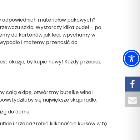
anie odpowiednich materiałów pakowych?
zewozu szkła. Wystarczy kilka pudeł – po
ujemy do kartonów jak leci, wpychamy w
e wypadło i możemy przenosić do
est okazja, by kupić nowy! Każdy przecież
y całą ekipę, otwórzmy butelkę wina i
powstydziłoby się największe skąpiradło.
azg do domu.
tkie i trzeba zrobić kilkanaście kursów w tę