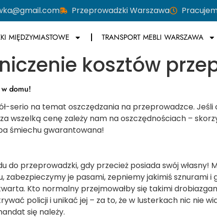
owka@gmail.com
Przeprowadzki Warszawa
Pracujem
KI MIĘDZYMIASTOWE
TRANSPORT MEBLI WARSZAWA
niczenie kosztów prze
 w domu!
ół-serio na temat oszczędzania na przeprowadzce. Jeśl
k za wszelką cenę zależy nam na oszczędnościach – skorz
kupa śmiechu gwarantowana!
o przeprowadzki, gdy przecież posiada swój własny! Mał
zabezpieczymy je pasami, zepniemy jakimiś sznurami i go
otwarta. Kto normalny przejmowałby się takimi drobiazg
ć policji i unikać jej – za to, że w lusterkach nic nie wi
mandat się należy.