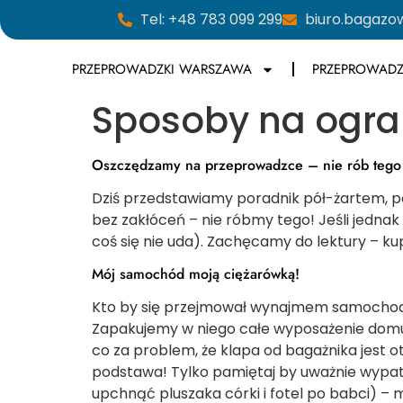
Tel: +48 783 099 299
biuro.bagaz
PRZEPROWADZKI WARSZAWA
PRZEPROWADZ
Sposoby na ogra
Oszczędzamy na przeprowadzce – nie rób tego
Dziś przedstawiamy poradnik pół-żartem, p
bez zakłóceń – nie róbmy tego! Jeśli jedna
coś się nie uda). Zachęcamy do lektury – 
Mój samochód moją ciężarówką!
Kto by się przejmował wynajmem samochodu d
Zapakujemy w niego całe wyposażenie domu, 
co za problem, że klapa od bagażnika jest 
podstawa! Tylko pamiętaj by uważnie wypatrywa
upchnąć pluszaka córki i fotel po babci) – 