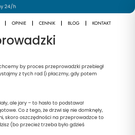
y 24/h
OPINIE
CENNIK
BLOG
KONTAKT
prowadzki
i chcemy by proces przeprowadzki przebiegł
ystajmy z tych rad (i płaczmy, gdy potem
y, ale jary – to hasło to podstawa!
towe. Co z tego, że drzwi się nie domknęły,
ami, skoro oszczędności na przeprowadzce to
dzisz (bo przecież trzeba było gdzieś