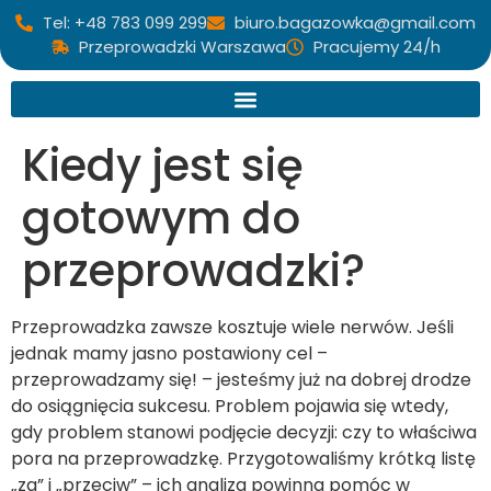
Tel: +48 783 099 299
biuro.bagazowka@gmail.com
Przeprowadzki Warszawa
Pracujemy 24/h
Kiedy jest się
gotowym do
przeprowadzki?
Przeprowadzka zawsze kosztuje wiele nerwów. Jeśli
jednak mamy jasno postawiony cel –
przeprowadzamy się! – jesteśmy już na dobrej drodze
do osiągnięcia sukcesu. Problem pojawia się wtedy,
gdy problem stanowi podjęcie decyzji: czy to właściwa
pora na przeprowadzkę. Przygotowaliśmy krótką listę
„za” i „przeciw” – ich analiza powinna pomóc w