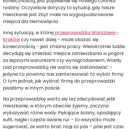
koniecznością, jest pojawienie się nowego członka
rodziny. Oczywiście dotyczy to sytuacji, gdy nasze
mieszkanie jest zbyt małe na wygospodarowanie
miejsca dla niemowlęcia.
Inną sytuacją, w której
przeprowadzka Warszawa–
Kraków
czy nawet dalej – może okazać się
koniecznością – jest zmiana pracy. Wielokrotnie ludzie
decydują się zmieniać miejsce zamieszkania w pogoni
za lepszymi warunkami czy wynagrodzeniem. Wtedy
nad przeprowadzką nie warto się zastanawiać –
jedyne co powinno nas zainteresować to wybór firmy.
O tym jednak, jak wybrać firmę do przeprowadzki
pisaliśmy w innym poście.
Na przeprowadzkę warto się też zdecydować jeśli
mieszkanie, w którym obecnie żyjemy, zaczyna
wykazywać różne wady. Pękające ściany, opadający
sufit, nagłe i częste awarie rur – to wszystko może
sugerować, że warto brać nogi za pas – póki jest czas.