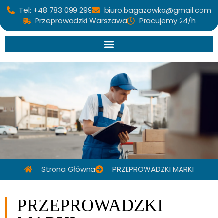
Tel: +48 783 099 299
biuro.bagazowka@gmail.com
Przeprowadzki Warszawa
Pracujemy 24/h
Strona Główna
PRZEPROWADZKI MARKI
PRZEPROWADZKI