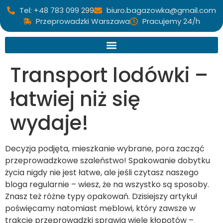
Tel: +48 783 099 299
biuro.bagazowka@gmail.com
Przeprowadzki Warszawa
Pracujemy 24/h
Transport lodówki –
łatwiej niż się
wydaje!
Decyzja podjęta, mieszkanie wybrane, pora zacząć
przeprowadzkowe szaleństwo! Spakowanie dobytku
życia nigdy nie jest łatwe, ale jeśli czytasz naszego
bloga regularnie – wiesz, że na wszystko są sposoby.
Znasz też różne typy opakowań. Dzisiejszy artykuł
poświęcamy natomiast meblowi, który zawsze w
trakcie przeprowadzki sprawia wiele kłopotów –