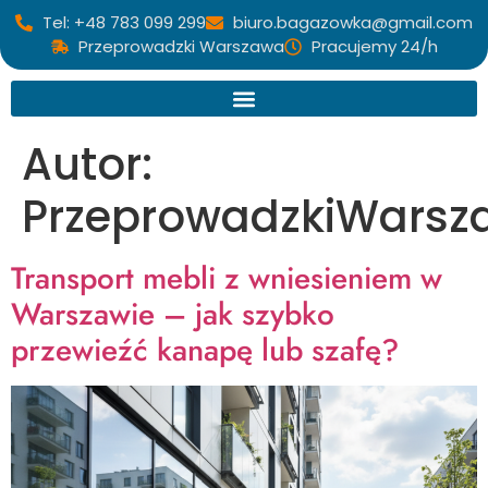
Tel: +48 783 099 299
biuro.bagazowka@gmail.com
Przeprowadzki Warszawa
Pracujemy 24/h
Autor:
PrzeprowadzkiWarsz
Transport mebli z wniesieniem w
Warszawie – jak szybko
przewieźć kanapę lub szafę?